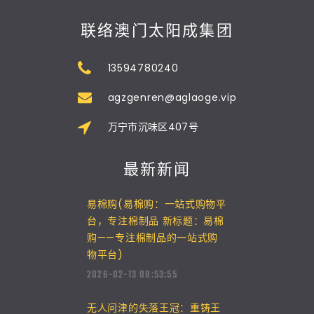
联络澳门太阳成集团
13594780240
agzgenren@aglaoge.vip
万宁市沉味区407号
最新新闻
易棉购(易棉购：一站式购物平
台，专注棉制品 新标题：易棉
购——专注棉制品的一站式购
物平台)
2026-02-13 08:53:55
无人问津的失落王冠：重铸王