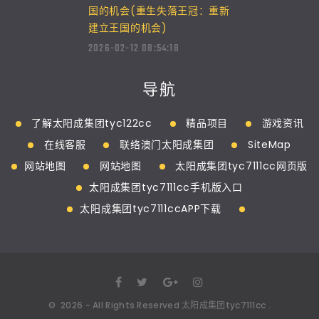
国的机会(重生失落王冠：重新
建立王国的机会)
2026-02-12 08:54:18
导航
了解太阳成集团tyc122cc
精品项目
游戏资讯
在线客服
联络澳门太阳成集团
SiteMap
网站地图
网站地图
太阳成集团tyc7111cc网页版
太阳成集团tyc7111cc手机版入口
太阳成集团tyc7111ccAPP下载
©
2026
- All Rights Reserved
太阳成集团tyc7111cc
.