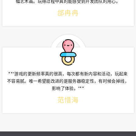
幅艺术画。玩得过程中真的能感受到开发团队的用心。
邰冉冉
**“游戏的更新频率真的很高，每次都有新内容和活动，玩起来
不容易腻。唯一希望能改进的是服务器稳定性，有时候会掉线，
影响了体验。”**
范惜海