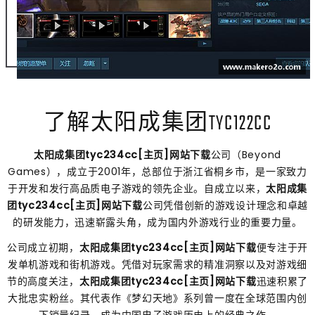
了解太阳成集团TYC122CC
太阳成集团tyc234cc[主页]网站下载
公司（Beyond
Games），成立于2001年，总部位于浙江省桐乡市，是一家致力
于开发和发行高品质电子游戏的领先企业。自成立以来，
太阳成集
团tyc234cc[主页]网站下载
公司凭借创新的游戏设计理念和卓越
的研发能力，迅速崭露头角，成为国内外游戏行业的重要力量。
公司成立初期，
太阳成集团tyc234cc[主页]网站下载
便专注于开
发单机游戏和街机游戏。凭借对玩家需求的精准洞察以及对游戏细
节的高度关注，
太阳成集团tyc234cc[主页]网站下载
迅速积累了
大批忠实粉丝。其代表作《梦幻天地》系列曾一度在全球范围内创
下销量纪录，成为中国电子游戏历史上的经典之作。